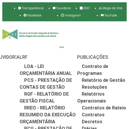
Transparência
Ouvidoria
ESIC
Mapa do Site
Facebook
Instagram
YouTube
UVIDORIA
LRF
PUBLICAÇÕES
LOA - LEI
Contrato de
ORÇAMENTÁRIA ANUAL
Programas
PCS - PRESTAÇÃO DE
Relatório de Gestão
CONTAS DE GESTÃO
Resoluções
RGF - RELATÓRIO DE
Relatórios
GESTÃO FISCAL
Operacionais
RREO - RELATÓRIO
Contratos de Rateio
RESUMIDO DA EXECUÇÃO
Contratos
ORÇAMENTÁRIA
Decretos
PCG - PRESTAÇÃO DE
Diárias