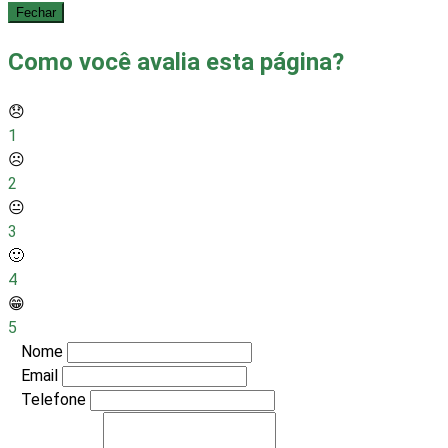
Fechar
Como você avalia esta página?
😞
1
☹️
2
😐
3
🙂
4
😁
5
Nome
Email
Telefone