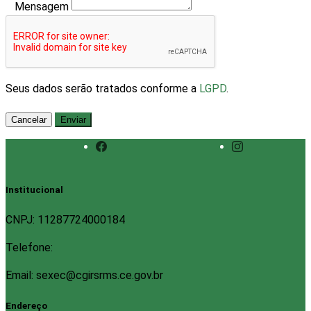
Mensagem
Seus dados serão tratados conforme a
LGPD
.
Cancelar
Enviar
Institucional
CNPJ: 11287724000184
Telefone:
Email: sexec@cgirsrms.ce.gov.br
Endereço