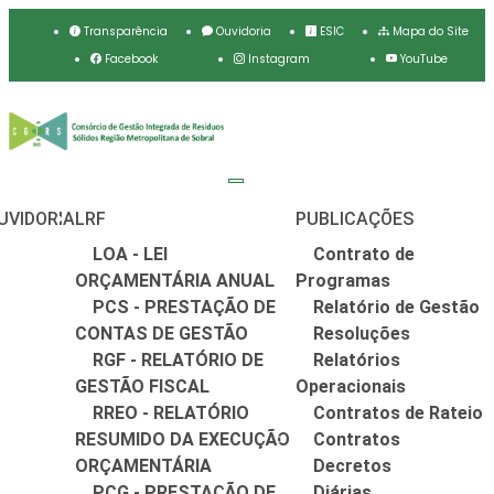
Transparência
Ouvidoria
ESIC
Mapa do Site
Facebook
Instagram
YouTube
UVIDORIA
LRF
PUBLICAÇÕES
LOA - LEI
Contrato de
ORÇAMENTÁRIA ANUAL
Programas
PCS - PRESTAÇÃO DE
Relatório de Gestão
CONTAS DE GESTÃO
Resoluções
RGF - RELATÓRIO DE
Relatórios
GESTÃO FISCAL
Operacionais
RREO - RELATÓRIO
Contratos de Rateio
RESUMIDO DA EXECUÇÃO
Contratos
ORÇAMENTÁRIA
Decretos
PCG - PRESTAÇÃO DE
Diárias