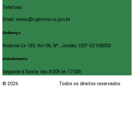
Telefone:
Email: sexec@cgirsrms.ce.gov.br
Endereço
Rodovia Ce 183, Km 06, Nº , Jordão, CEP: 62108000
Atendimento
Segunda à Sexta. das 8:00h às 17:00h
© 2026
Plugwin Sistemas
. Todos os direitos reservados.