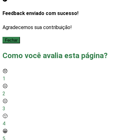
Feedback enviado com sucesso!
Agradecemos sua contribuição!
Fechar
Como você avalia esta página?
😞
1
☹️
2
😐
3
🙂
4
😁
5