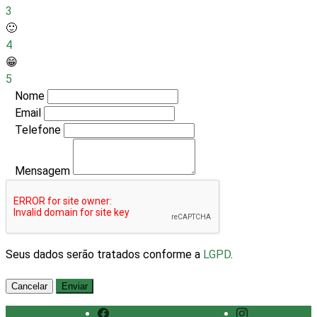
3
🙂
4
😁
5
Nome
Email
Telefone
Mensagem
Seus dados serão tratados conforme a
LGPD
.
Cancelar
Enviar