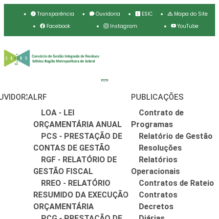
Transparência
Ouvidoria
ESIC
Mapa do Site
Facebook
Instagram
YouTube
UVIDORIA
LRF
PUBLICAÇÕES
LOA - LEI
Contrato de
ORÇAMENTÁRIA ANUAL
Programas
PCS - PRESTAÇÃO DE
Relatório de Gestão
CONTAS DE GESTÃO
Resoluções
RGF - RELATÓRIO DE
Relatórios
GESTÃO FISCAL
Operacionais
RREO - RELATÓRIO
Contratos de Rateio
RESUMIDO DA EXECUÇÃO
Contratos
ORÇAMENTÁRIA
Decretos
PCG - PRESTAÇÃO DE
Diárias