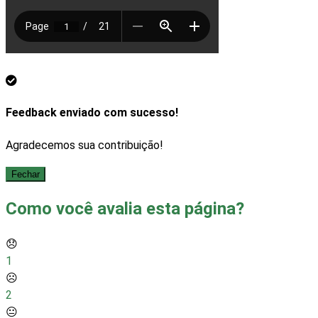
Feedback enviado com sucesso!
Agradecemos sua contribuição!
Fechar
Como você avalia esta página?
😞
1
☹️
2
😐