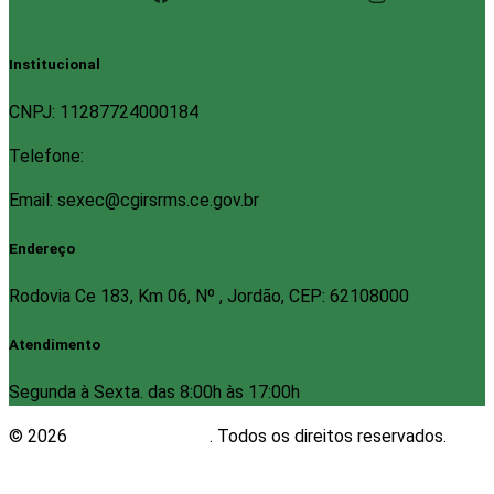
Institucional
CNPJ: 11287724000184
Telefone:
Email: sexec@cgirsrms.ce.gov.br
Endereço
Rodovia Ce 183, Km 06, Nº , Jordão, CEP: 62108000
Atendimento
Segunda à Sexta. das 8:00h às 17:00h
© 2026
Plugwin Sistemas
. Todos os direitos reservados.