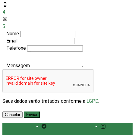
🙂
4
😁
5
Nome
Email
Telefone
Mensagem
Seus dados serão tratados conforme a
LGPD
.
Cancelar
Enviar