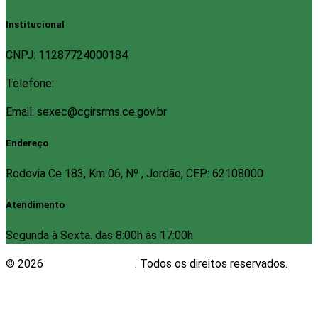
Institucional
CNPJ: 11287724000184
Telefone:
Email: sexec@cgirsrms.ce.gov.br
Endereço
Rodovia Ce 183, Km 06, Nº , Jordão, CEP: 62108000
Atendimento
Segunda à Sexta. das 8:00h às 17:00h
© 2026
Plugwin Sistemas
. Todos os direitos reservados.