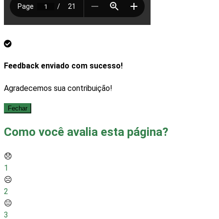
Feedback enviado com sucesso!
Agradecemos sua contribuição!
Fechar
Como você avalia esta página?
😞
1
☹️
2
😐
3