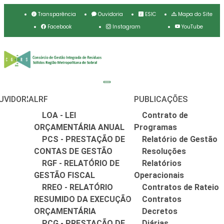
Transparência
Ouvidoria
ESIC
Mapa do Site
Facebook
Instagram
YouTube
UVIDORIA
LRF
PUBLICAÇÕES
LOA - LEI
Contrato de
ORÇAMENTÁRIA ANUAL
Programas
PCS - PRESTAÇÃO DE
Relatório de Gestão
CONTAS DE GESTÃO
Resoluções
RGF - RELATÓRIO DE
Relatórios
GESTÃO FISCAL
Operacionais
RREO - RELATÓRIO
Contratos de Rateio
RESUMIDO DA EXECUÇÃO
Contratos
ORÇAMENTÁRIA
Decretos
PCG - PRESTAÇÃO DE
Diárias