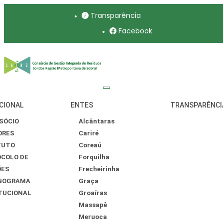
Transparência
Facebook
CIONAL
ENTES
TRANSPARÊNCI
SÓCIO
Alcântaras
ORES
Cariré
TUTO
Coreaú
COLO DE
Forquilha
ÕES
Frecheirinha
NOGRAMA
Graça
TUCIONAL
Groaíras
Massapê
Meruoca