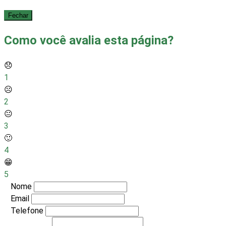
Fechar
Como você avalia esta página?
😞
1
☹️
2
😐
3
🙂
4
😁
5
Nome
Email
Telefone