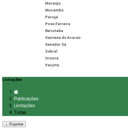
Moraújo
Mucambo
Pacujá
Pires Ferreira
Reriutaba
Santana do Acaraú
Senador Sá
Sobral
Uruoca
Varjota
Licitações
Publicações
Licitações
Todas
Exportar