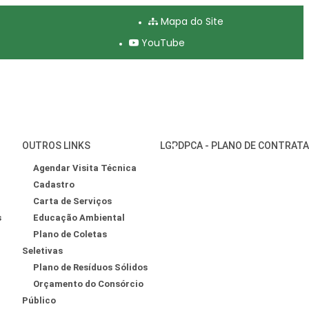
Mapa do Site
YouTube
OUTROS LINKS
LGPD
PCA - PLANO DE CONTRAT
Agendar Visita Técnica
Cadastro
Carta de Serviços
s
Educação Ambiental
Plano de Coletas
Seletivas
Plano de Resíduos Sólidos
Orçamento do Consórcio
Público