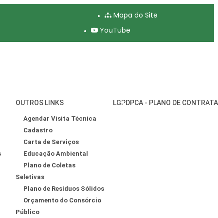
Mapa do Site
YouTube
OUTROS LINKS
LGPD
PCA - PLANO DE CONTRAT
Agendar Visita Técnica
Cadastro
Carta de Serviços
s
Educação Ambiental
Plano de Coletas
Seletivas
Plano de Resíduos Sólidos
Orçamento do Consórcio
Público