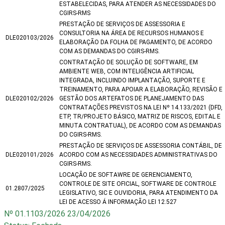
ESTABELECIDAS, PARA ATENDER AS NECESSIDADES DO
CGIRS-RMS
PRESTAÇÃO DE SERVIÇOS DE ASSESSORIA E
CONSULTORIA NA ÁREA DE RECURSOS HUMANOS E
DLE020103/2026
ELABORAÇÃO DA FOLHA DE PAGAMENTO, DE ACORDO
COM AS DEMANDAS DO CGIRS-RMS.
CONTRATAÇÃO DE SOLUÇÃO DE SOFTWARE, EM
AMBIENTE WEB, COM INTELIGÊNCIA ARTIFICIAL
INTEGRADA, INCLUINDO IMPLANTAÇÃO, SUPORTE E
TREINAMENTO, PARA APOIAR A ELABORAÇÃO, REVISÃO E
DLE020102/2026
GESTÃO DOS ARTEFATOS DE PLANEJAMENTO DAS
CONTRATAÇÕES PREVISTOS NA LEI Nº 14.133/2021 (DFD,
ETP, TR/PROJETO BÁSICO, MATRIZ DE RISCOS, EDITAL E
MINUTA CONTRATUAL), DE ACORDO COM AS DEMANDAS
DO CGIRS-RMS.
PRESTAÇÃO DE SERVIÇOS DE ASSESSORIA CONTÁBIL, DE
DLE020101/2026
ACORDO COM AS NECESSIDADES ADMINISTRATIVAS DO
CGIRS-RMS.
LOCAÇÃO DE SOFTAWRE DE GERENCIAMENTO,
CONTROLE DE SITE OFICIAL, SOFTWARE DE CONTROLE
01.2807/2025
LEGISLATIVO, SIC E OUVIDORIA, PARA ATENDIMENTO DA
LEI DE ACESSO Á INFORMAÇÃO LEI 12.527
Nº 01.1103/2026
23/04/2026