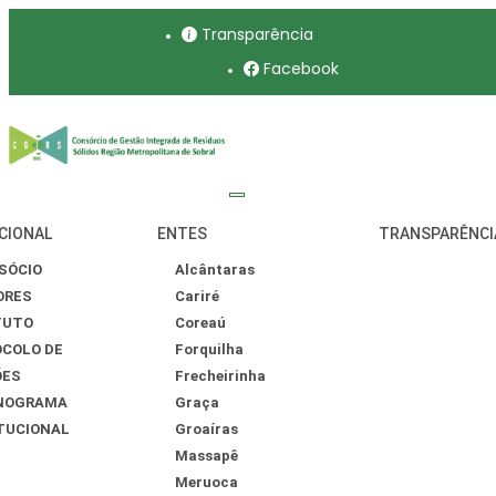
Transparência
Facebook
CIONAL
ENTES
TRANSPARÊNCI
SÓCIO
Alcântaras
ORES
Cariré
TUTO
Coreaú
COLO DE
Forquilha
ÕES
Frecheirinha
NOGRAMA
Graça
TUCIONAL
Groaíras
Massapê
Meruoca