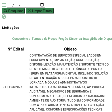
Pesquisar
Limpar Filtros
Licitações
Concorrência
Tomada de Preços
Pregão
Dispensa
Inexigibilidade
Dispe
Nº Edital
Objeto
CONTRATAÇÃO DE SERVIÇOS ESPECIALIZADOS EM
FORNECIMENTO, IMPLANTAÇÃO, CONFIGURAÇÃO,
DISPONIBILIZAÇÃO, MANUTENÇÃO E SUPORTE TÉCNICO
DE SISTEMA DE REGISTRO ELETRÔNICO DE PONTO
(SREP), EM PLATAFORMA DIGITAL, INCLUINDO SOLUÇÃO
DE AUTENTICAÇÃO SEGURA PARA REGISTRO DE
JORNADA, MÓDULOS ADMINISTRATIVOS,
01.1103/2026
INFRAESTRUTURA LÓGICA NECESSÁRIA, API PÚBLICA
AUDITÁVEL, MECANISMOS DE SEGURANÇA E
CONFORMIDADE LEGAL, RELATÓRIOS OPERACIONAIS E
AMBIENTE DE AUDITORIA, TUDO EM CONFORMIDADE
COM A PORTARIA MTP Nº 671/2021 E A LEGISLAÇÃO
APLICÁVEL, CONFORME ESPECIFICAÇÕES TÉCNICAS