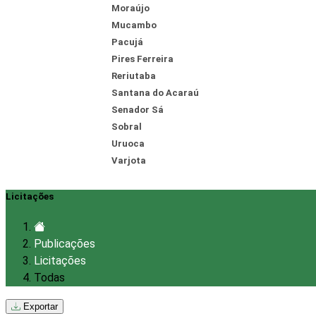
Moraújo
Mucambo
Pacujá
Pires Ferreira
Reriutaba
Santana do Acaraú
Senador Sá
Sobral
Uruoca
Varjota
Licitações
Publicações
Licitações
Todas
Exportar