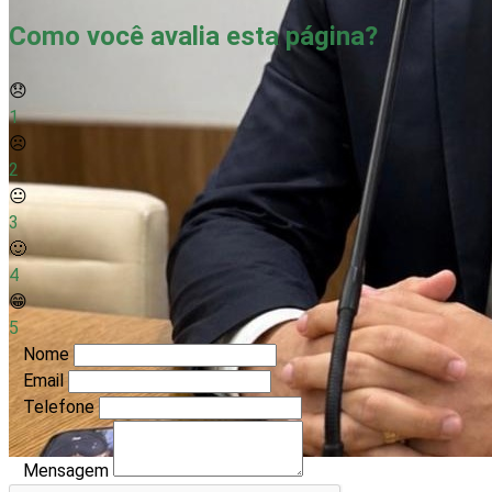
Como você avalia esta página?
😞
1
☹️
2
😐
3
🙂
4
😁
5
Nome
Email
Telefone
Mensagem