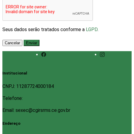
Seus dados serão tratados conforme a
LGPD
.
Cancelar
Enviar
Institucional
CNPJ: 11287724000184
Telefone:
Email: sexec@cgirsrms.ce.gov.br
Endereço