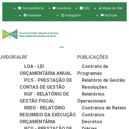
Transparência
Ouvidoria
ESIC
Mapa do Site
Facebook
Instagram
YouTube
UVIDORIA
LRF
PUBLICAÇÕES
LOA - LEI
Contrato de
ORÇAMENTÁRIA ANUAL
Programas
PCS - PRESTAÇÃO DE
Relatório de Gestão
CONTAS DE GESTÃO
Resoluções
RGF - RELATÓRIO DE
Relatórios
GESTÃO FISCAL
Operacionais
RREO - RELATÓRIO
Contratos de Rateio
RESUMIDO DA EXECUÇÃO
Contratos
ORÇAMENTÁRIA
Decretos
PCG - PRESTAÇÃO DE
Diárias