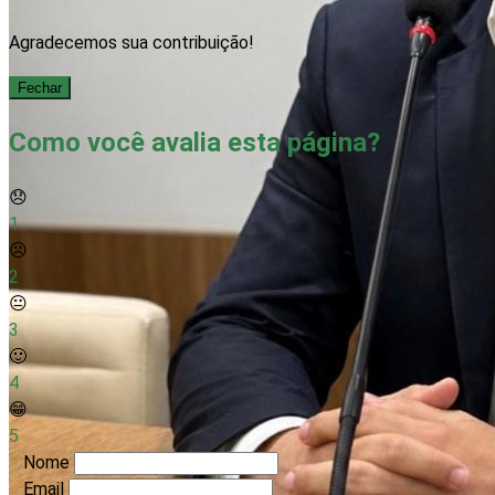
Agradecemos sua contribuição!
Fechar
Como você avalia esta página?
😞
1
☹️
2
😐
3
🙂
4
😁
5
Nome
Email