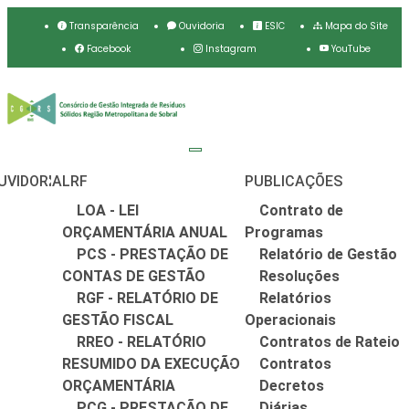
Transparência
Ouvidoria
ESIC
Mapa do Site
Facebook
Instagram
YouTube
UVIDORIA
LRF
PUBLICAÇÕES
LOA - LEI
Contrato de
ORÇAMENTÁRIA ANUAL
Programas
PCS - PRESTAÇÃO DE
Relatório de Gestão
CONTAS DE GESTÃO
Resoluções
RGF - RELATÓRIO DE
Relatórios
GESTÃO FISCAL
Operacionais
RREO - RELATÓRIO
Contratos de Rateio
RESUMIDO DA EXECUÇÃO
Contratos
ORÇAMENTÁRIA
Decretos
PCG - PRESTAÇÃO DE
Diárias