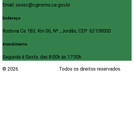
Email: sexec@cgirsrms.ce.gov.br
Endereço
Rodovia Ce 183, Km 06, Nº , Jordão, CEP: 62108000
Atendimento
Segunda à Sexta. das 8:00h às 17:00h
© 2026
Plugwin Sistemas
. Todos os direitos reservados.