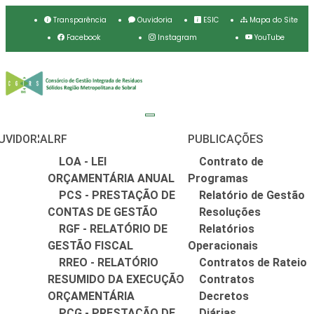
Transparência
Ouvidoria
ESIC
Mapa do Site
Facebook
Instagram
YouTube
UVIDORIA
LRF
PUBLICAÇÕES
LOA - LEI
Contrato de
ORÇAMENTÁRIA ANUAL
Programas
PCS - PRESTAÇÃO DE
Relatório de Gestão
CONTAS DE GESTÃO
Resoluções
RGF - RELATÓRIO DE
Relatórios
GESTÃO FISCAL
Operacionais
RREO - RELATÓRIO
Contratos de Rateio
RESUMIDO DA EXECUÇÃO
Contratos
ORÇAMENTÁRIA
Decretos
PCG - PRESTAÇÃO DE
Diárias