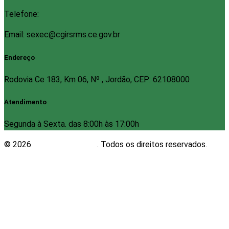
Telefone:
Email: sexec@cgirsrms.ce.gov.br
Endereço
Rodovia Ce 183, Km 06, Nº , Jordão, CEP: 62108000
Atendimento
Segunda à Sexta. das 8:00h às 17:00h
© 2026
Plugwin Sistemas
. Todos os direitos reservados.