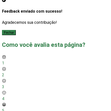
Feedback enviado com sucesso!
Agradecemos sua contribuição!
Fechar
Como você avalia esta página?
😞
1
☹️
2
😐
3
🙂
4
😁
5