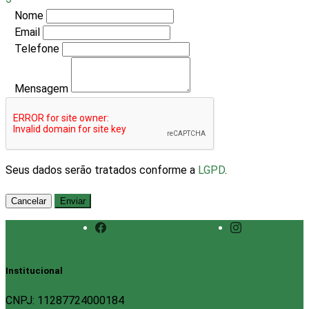
Nome
Email
Telefone
Mensagem
Seus dados serão tratados conforme a
LGPD
.
Cancelar
Enviar
Institucional
CNPJ: 11287724000184