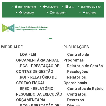
Transparência
Ouvidoria
ESIC
Mapa do Site
Facebook
Instagram
YouTube
UVIDORIA
LRF
PUBLICAÇÕES
LOA - LEI
Contrato de
ORÇAMENTÁRIA ANUAL
Programas
PCS - PRESTAÇÃO DE
Relatório de Gestão
CONTAS DE GESTÃO
Resoluções
RGF - RELATÓRIO DE
Relatórios
GESTÃO FISCAL
Operacionais
RREO - RELATÓRIO
Contratos de Rateio
RESUMIDO DA EXECUÇÃO
Contratos
ORÇAMENTÁRIA
Decretos
PCG - PRESTAÇÃO DE
Diárias