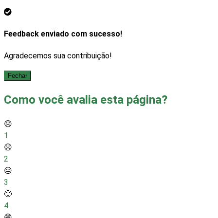
Feedback enviado com sucesso!
Agradecemos sua contribuição!
Fechar
Como você avalia esta página?
😞
1
☹️
2
😐
3
🙂
4
😁