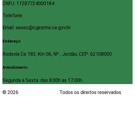
CNPJ: 11287724000184
Telefone:
Email: sexec@cgirsrms.ce.gov.br
Endereço
Rodovia Ce 183, Km 06, Nº , Jordão, CEP: 62108000
Atendimento
Segunda à Sexta. das 8:00h às 17:00h
© 2026
Plugwin Sistemas
. Todos os direitos reservados.