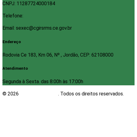
CNPJ: 11287724000184
Telefone:
Email: sexec@cgirsrms.ce.gov.br
Endereço
Rodovia Ce 183, Km 06, Nº , Jordão, CEP: 62108000
Atendimento
Segunda à Sexta. das 8:00h às 17:00h
© 2026
Plugwin Sistemas
. Todos os direitos reservados.