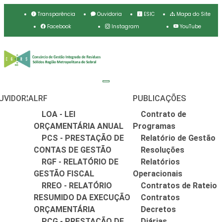
Transparência
Ouvidoria
ESIC
Mapa do Site
Facebook
Instagram
YouTube
UVIDORIA
LRF
PUBLICAÇÕES
LOA - LEI
Contrato de
ORÇAMENTÁRIA ANUAL
Programas
PCS - PRESTAÇÃO DE
Relatório de Gestão
CONTAS DE GESTÃO
Resoluções
RGF - RELATÓRIO DE
Relatórios
GESTÃO FISCAL
Operacionais
RREO - RELATÓRIO
Contratos de Rateio
RESUMIDO DA EXECUÇÃO
Contratos
ORÇAMENTÁRIA
Decretos
PCG - PRESTAÇÃO DE
Diárias