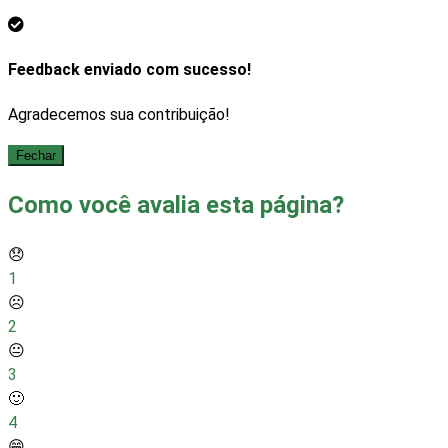
Feedback enviado com sucesso!
Agradecemos sua contribuição!
Fechar
Como você avalia esta página?
😞
1
☹️
2
😐
3
🙂
4
😁