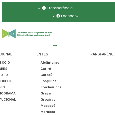
Transparência
Facebook
CIONAL
ENTES
TRANSPARÊNCI
SÓCIO
Alcântaras
ORES
Cariré
TUTO
Coreaú
COLO DE
Forquilha
ÕES
Frecheirinha
NOGRAMA
Graça
TUCIONAL
Groaíras
Massapê
Meruoca