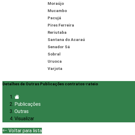
Moraújo
Mucambo
Pacujá
Pires Ferreira
Reriutaba
Santana do Acaraú
Senador Sá
Sobral
Uruoca
Varjota
Detalhes de Outras Publicações contratos-rateio
Publicações
Outras
Visualizar
Voltar para lista