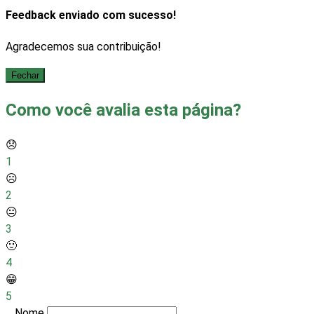
Feedback enviado com sucesso!
Agradecemos sua contribuição!
Fechar
Como você avalia esta página?
😞
1
☹️
2
😐
3
🙂
4
😁
5
Nome