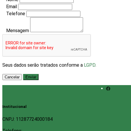
Email
Telefone
Mensagem
Seus dados serão tratados conforme a
LGPD
.
Cancelar
Enviar
Institucional
CNPJ: 11287724000184
Telefone: