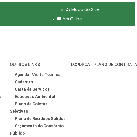
Mapa do Site
YouTube
OUTROS LINKS
LGPD
PCA - PLANO DE CONTRAT
Agendar Visita Técnica
Cadastro
Carta de Serviços
s
Educação Ambiental
Plano de Coletas
Seletivas
Plano de Resíduos Sólidos
Orçamento do Consórcio
Público