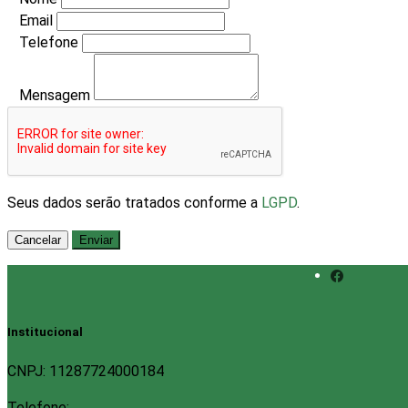
Email
Telefone
Mensagem
Seus dados serão tratados conforme a
LGPD
.
Cancelar
Enviar
Institucional
CNPJ: 11287724000184
Telefone: