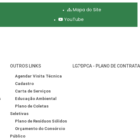
Mapa do Site
YouTube
OUTROS LINKS
LGPD
PCA - PLANO DE CONTRAT
Agendar Visita Técnica
Cadastro
Carta de Serviços
s
Educação Ambiental
Plano de Coletas
Seletivas
Plano de Resíduos Sólidos
Orçamento do Consórcio
Público