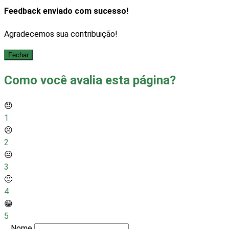
Feedback enviado com sucesso!
Agradecemos sua contribuição!
Fechar
Como você avalia esta página?
😞
1
☹️
2
😐
3
🙂
4
😁
5
Nome