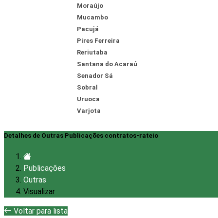
Moraújo
Mucambo
Pacujá
Pires Ferreira
Reriutaba
Santana do Acaraú
Senador Sá
Sobral
Uruoca
Varjota
Detalhes de Outras Publicações contratos-rateio
Publicações
Outras
Visualizar
Voltar para lista