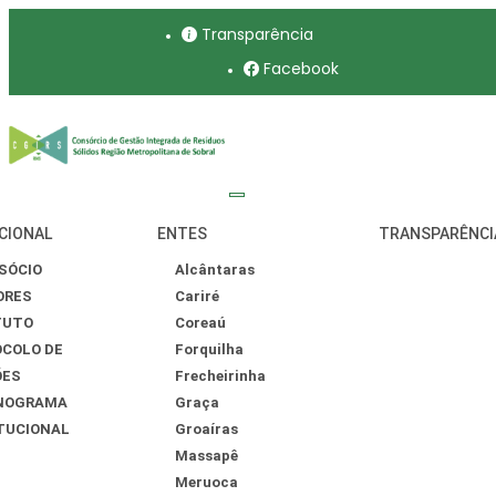
Transparência
Facebook
CIONAL
ENTES
TRANSPARÊNCI
SÓCIO
Alcântaras
ORES
Cariré
TUTO
Coreaú
COLO DE
Forquilha
ÕES
Frecheirinha
NOGRAMA
Graça
TUCIONAL
Groaíras
Massapê
Meruoca