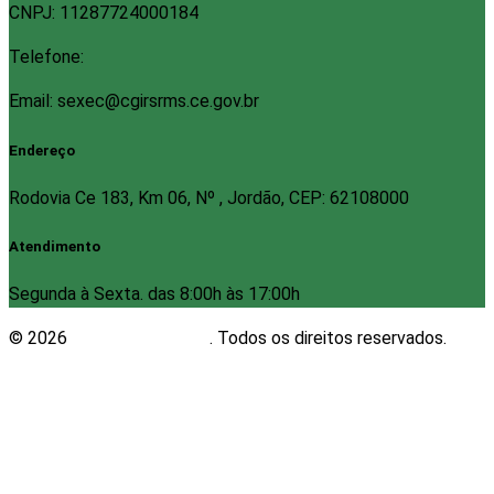
CNPJ: 11287724000184
Telefone:
Email: sexec@cgirsrms.ce.gov.br
Endereço
Rodovia Ce 183, Km 06, Nº , Jordão, CEP: 62108000
Atendimento
Segunda à Sexta. das 8:00h às 17:00h
© 2026
Plugwin Sistemas
. Todos os direitos reservados.