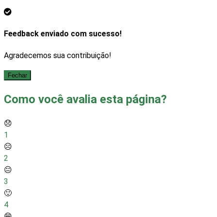
Feedback enviado com sucesso!
Agradecemos sua contribuição!
Fechar
Como você avalia esta página?
😞
1
☹️
2
😐
3
🙂
4
😁