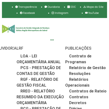
Transparência
Ouvidoria
ESIC
Mapa do Site
Facebook
Instagram
YouTube
UVIDORIA
LRF
PUBLICAÇÕES
LOA - LEI
Contrato de
ORÇAMENTÁRIA ANUAL
Programas
PCS - PRESTAÇÃO DE
Relatório de Gestão
CONTAS DE GESTÃO
Resoluções
RGF - RELATÓRIO DE
Relatórios
GESTÃO FISCAL
Operacionais
RREO - RELATÓRIO
Contratos de Rateio
RESUMIDO DA EXECUÇÃO
Contratos
ORÇAMENTÁRIA
Decretos
PCG - PRESTAÇÃO DE
Diárias