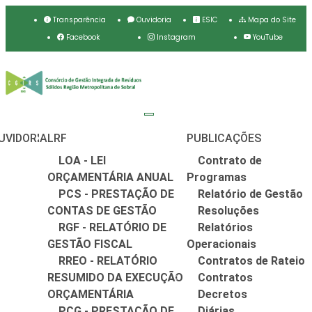
Transparência
Ouvidoria
ESIC
Mapa do Site
Facebook
Instagram
YouTube
UVIDORIA
LRF
PUBLICAÇÕES
LOA - LEI
Contrato de
ORÇAMENTÁRIA ANUAL
Programas
PCS - PRESTAÇÃO DE
Relatório de Gestão
CONTAS DE GESTÃO
Resoluções
RGF - RELATÓRIO DE
Relatórios
GESTÃO FISCAL
Operacionais
RREO - RELATÓRIO
Contratos de Rateio
RESUMIDO DA EXECUÇÃO
Contratos
ORÇAMENTÁRIA
Decretos
PCG - PRESTAÇÃO DE
Diárias