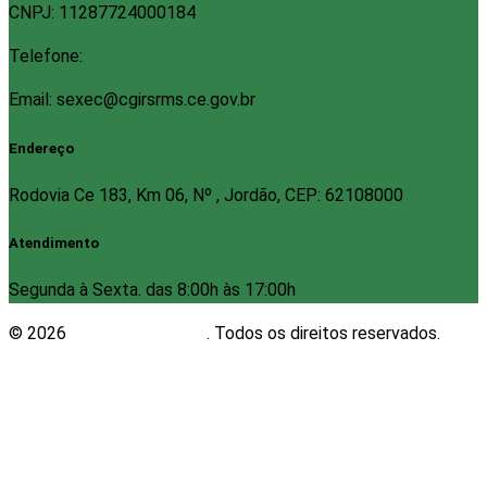
CNPJ: 11287724000184
Telefone:
Email: sexec@cgirsrms.ce.gov.br
Endereço
Rodovia Ce 183, Km 06, Nº , Jordão, CEP: 62108000
Atendimento
Segunda à Sexta. das 8:00h às 17:00h
© 2026
Plugwin Sistemas
. Todos os direitos reservados.