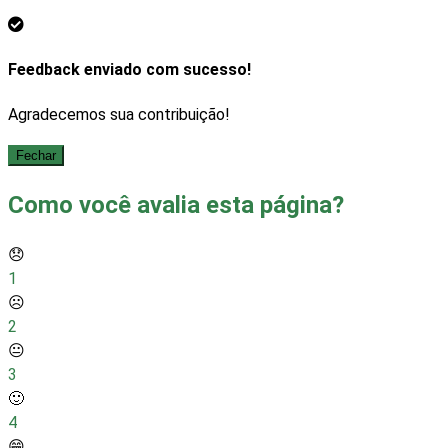
Feedback enviado com sucesso!
Agradecemos sua contribuição!
Fechar
Como você avalia esta página?
😞
1
☹️
2
😐
3
🙂
4
😁