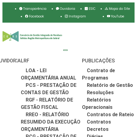
Transparência
Ouvidoria
ESIC
Mapa do Site
Facebook
Instagram
YouTube
UVIDORIA
LRF
PUBLICAÇÕES
LOA - LEI
Contrato de
ORÇAMENTÁRIA ANUAL
Programas
PCS - PRESTAÇÃO DE
Relatório de Gestão
CONTAS DE GESTÃO
Resoluções
RGF - RELATÓRIO DE
Relatórios
GESTÃO FISCAL
Operacionais
RREO - RELATÓRIO
Contratos de Rateio
RESUMIDO DA EXECUÇÃO
Contratos
ORÇAMENTÁRIA
Decretos
PCG - PRESTAÇÃO DE
Diárias