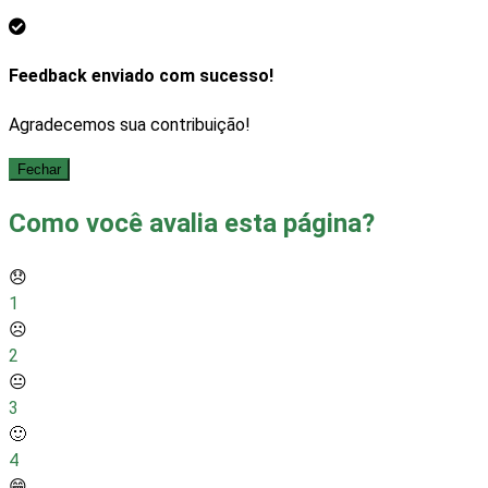
Feedback enviado com sucesso!
Agradecemos sua contribuição!
Fechar
Como você avalia esta página?
😞
1
☹️
2
😐
3
🙂
4
😁