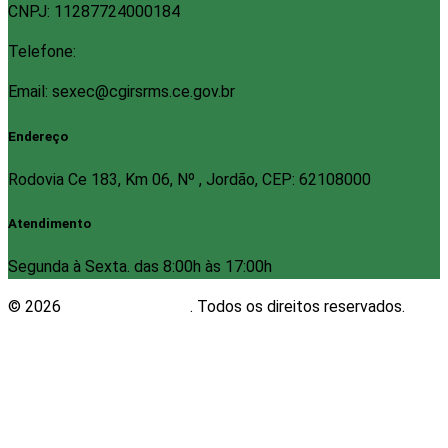
CNPJ: 11287724000184
Telefone:
Email: sexec@cgirsrms.ce.gov.br
Endereço
Rodovia Ce 183, Km 06, Nº , Jordão, CEP: 62108000
Atendimento
Segunda à Sexta. das 8:00h às 17:00h
© 2026
Plugwin Sistemas
. Todos os direitos reservados.