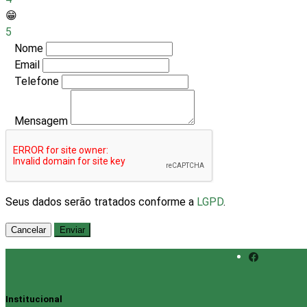
😁
5
Nome
Email
Telefone
Mensagem
Seus dados serão tratados conforme a
LGPD
.
Cancelar
Enviar
Institucional