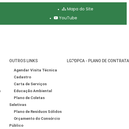
Mapa do Site
YouTube
OUTROS LINKS
LGPD
PCA - PLANO DE CONTRAT
Agendar Visita Técnica
Cadastro
Carta de Serviços
s
Educação Ambiental
Plano de Coletas
Seletivas
Plano de Resíduos Sólidos
Orçamento do Consórcio
Público