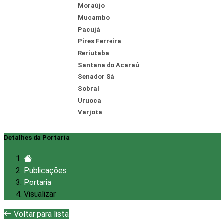
Moraújo
Mucambo
Pacujá
Pires Ferreira
Reriutaba
Santana do Acaraú
Senador Sá
Sobral
Uruoca
Varjota
Detalhes da Portaria
Publicações
Portaria
Visualizar
Voltar para lista