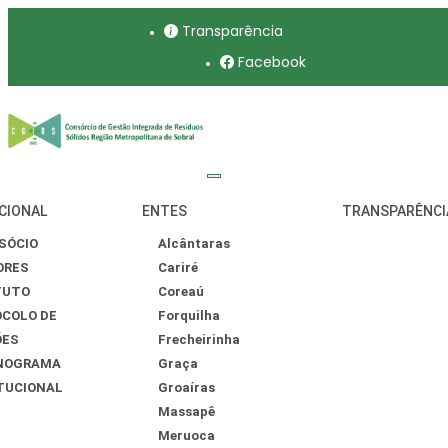
Transparência
Facebook
CIONAL
ENTES
TRANSPARÊNCI
SÓCIO
Alcântaras
ORES
Cariré
TUTO
Coreaú
COLO DE
Forquilha
ÕES
Frecheirinha
NOGRAMA
Graça
TUCIONAL
Groaíras
Massapê
Meruoca