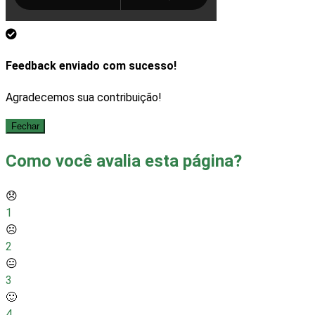
Feedback enviado com sucesso!
Agradecemos sua contribuição!
Fechar
Como você avalia esta página?
😞
1
☹️
2
😐
3
🙂
4