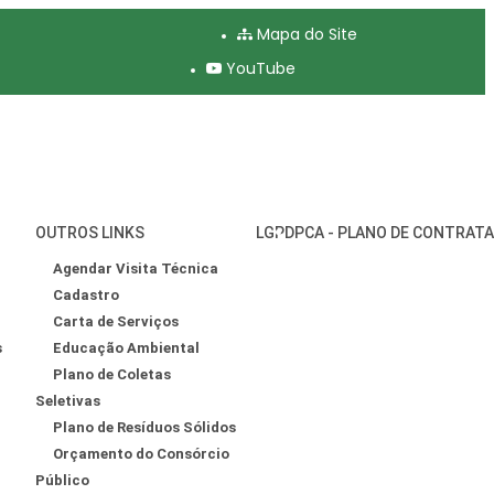
Mapa do Site
YouTube
OUTROS LINKS
LGPD
PCA - PLANO DE CONTRAT
Agendar Visita Técnica
Cadastro
Carta de Serviços
s
Educação Ambiental
Plano de Coletas
Seletivas
Plano de Resíduos Sólidos
Orçamento do Consórcio
Público