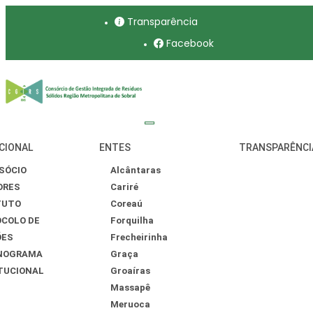
Transparência
Facebook
CIONAL
ENTES
TRANSPARÊNCI
SÓCIO
Alcântaras
ORES
Cariré
TUTO
Coreaú
COLO DE
Forquilha
ÕES
Frecheirinha
NOGRAMA
Graça
TUCIONAL
Groaíras
Massapê
Meruoca