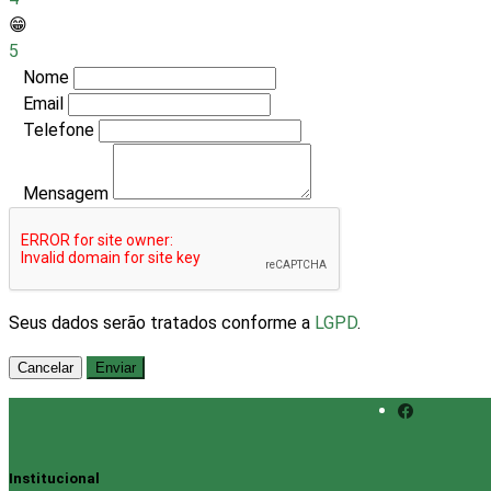
😁
5
Nome
Email
Telefone
Mensagem
Seus dados serão tratados conforme a
LGPD
.
Cancelar
Enviar
Institucional