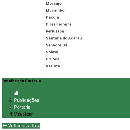
Moraújo
Mucambo
Pacujá
Pires Ferreira
Reriutaba
Santana do Acaraú
Senador Sá
Sobral
Uruoca
Varjota
Detalhes da Portaria
Publicações
Portaria
Visualizar
Voltar para lista