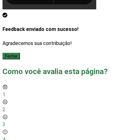
Feedback enviado com sucesso!
Agradecemos sua contribuição!
Fechar
Como você avalia esta página?
😞
1
☹️
2
😐
3
🙂
4