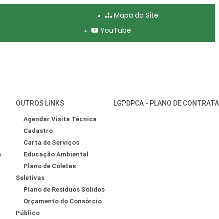
Mapa do Site
YouTube
OUTROS LINKS
LGPD
PCA - PLANO DE CONTRAT
Agendar Visita Técnica
Cadastro
Carta de Serviços
s
Educação Ambiental
Plano de Coletas
Seletivas
Plano de Resíduos Sólidos
Orçamento do Consórcio
Público