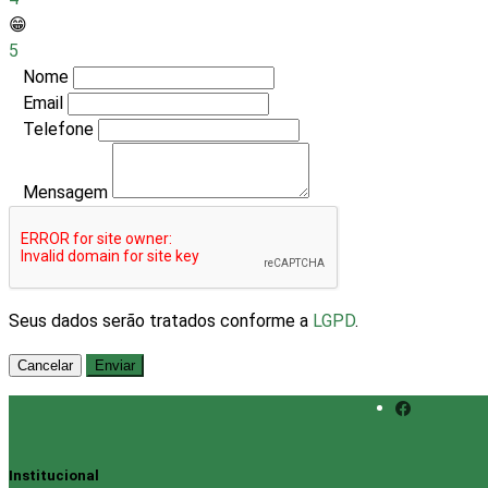
😁
5
Nome
Email
Telefone
Mensagem
Seus dados serão tratados conforme a
LGPD
.
Cancelar
Enviar
Institucional