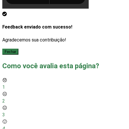
Feedback enviado com sucesso!
Agradecemos sua contribuição!
Fechar
Como você avalia esta página?
😞
1
☹️
2
😐
3
🙂
4