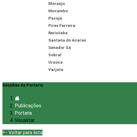
Moraújo
Mucambo
Pacujá
Pires Ferreira
Reriutaba
Santana do Acaraú
Senador Sá
Sobral
Uruoca
Varjota
Detalhes da Portaria
Publicações
Portaria
Visualizar
Voltar para lista