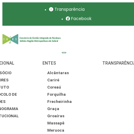
Transparência
Facebook
CIONAL
ENTES
TRANSPARÊNCI
SÓCIO
Alcântaras
ORES
Cariré
TUTO
Coreaú
COLO DE
Forquilha
ÕES
Frecheirinha
NOGRAMA
Graça
TUCIONAL
Groaíras
Massapê
Meruoca