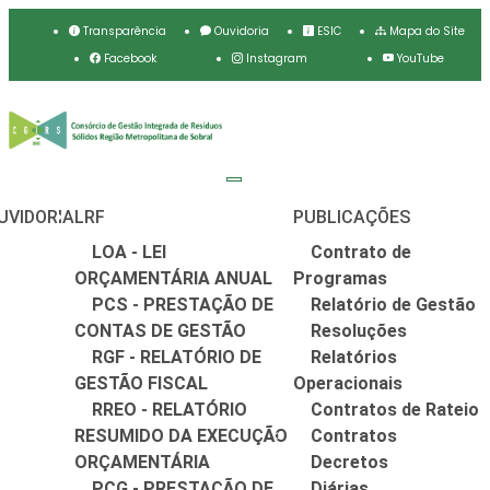
Transparência
Ouvidoria
ESIC
Mapa do Site
Facebook
Instagram
YouTube
UVIDORIA
LRF
PUBLICAÇÕES
LOA - LEI
Contrato de
ORÇAMENTÁRIA ANUAL
Programas
PCS - PRESTAÇÃO DE
Relatório de Gestão
CONTAS DE GESTÃO
Resoluções
RGF - RELATÓRIO DE
Relatórios
GESTÃO FISCAL
Operacionais
RREO - RELATÓRIO
Contratos de Rateio
RESUMIDO DA EXECUÇÃO
Contratos
ORÇAMENTÁRIA
Decretos
PCG - PRESTAÇÃO DE
Diárias