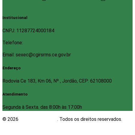
Institucional
CNPJ: 11287724000184
Telefone:
Email: sexec@cgirsrms.ce.gov.br
Endereço
Rodovia Ce 183, Km 06, Nº , Jordão, CEP: 62108000
Atendimento
Segunda à Sexta. das 8:00h às 17:00h
© 2026
Plugwin Sistemas
. Todos os direitos reservados.