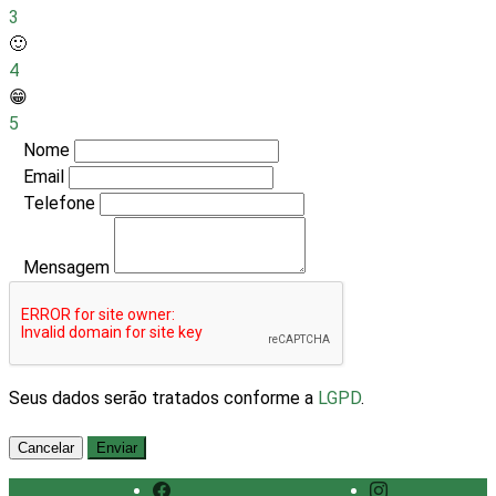
3
🙂
4
😁
5
Nome
Email
Telefone
Mensagem
Seus dados serão tratados conforme a
LGPD
.
Cancelar
Enviar