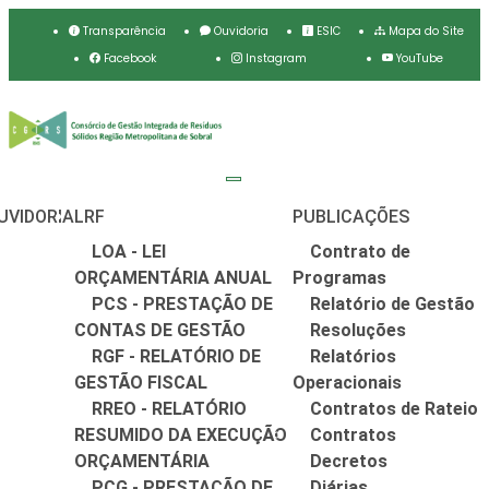
Transparência
Ouvidoria
ESIC
Mapa do Site
Facebook
Instagram
YouTube
UVIDORIA
LRF
PUBLICAÇÕES
LOA - LEI
Contrato de
ORÇAMENTÁRIA ANUAL
Programas
PCS - PRESTAÇÃO DE
Relatório de Gestão
CONTAS DE GESTÃO
Resoluções
RGF - RELATÓRIO DE
Relatórios
GESTÃO FISCAL
Operacionais
RREO - RELATÓRIO
Contratos de Rateio
RESUMIDO DA EXECUÇÃO
Contratos
ORÇAMENTÁRIA
Decretos
PCG - PRESTAÇÃO DE
Diárias