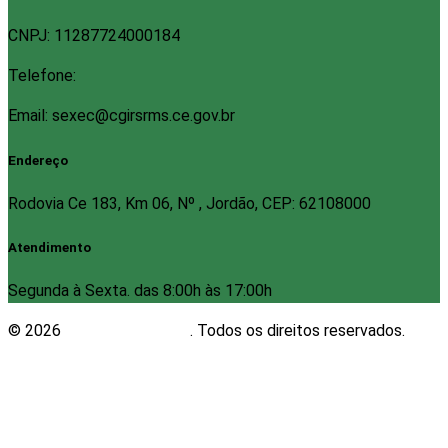
CNPJ: 11287724000184
Telefone:
Email: sexec@cgirsrms.ce.gov.br
Endereço
Rodovia Ce 183, Km 06, Nº , Jordão, CEP: 62108000
Atendimento
Segunda à Sexta. das 8:00h às 17:00h
© 2026
Plugwin Sistemas
. Todos os direitos reservados.