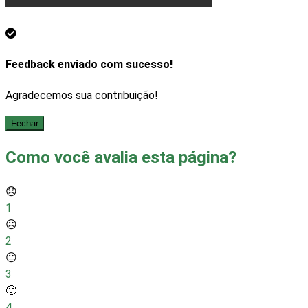
Feedback enviado com sucesso!
Agradecemos sua contribuição!
Fechar
Como você avalia esta página?
😞
1
☹️
2
😐
3
🙂
4