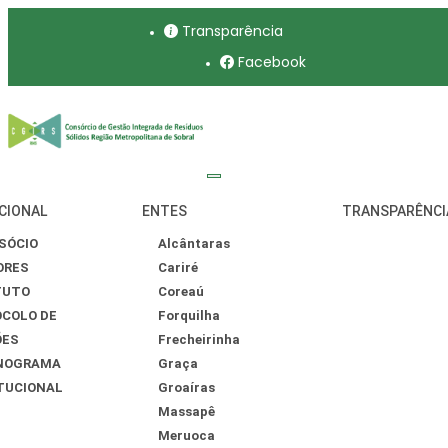
Transparência
Facebook
CIONAL
ENTES
TRANSPARÊNCI
SÓCIO
Alcântaras
ORES
Cariré
TUTO
Coreaú
COLO DE
Forquilha
ÕES
Frecheirinha
NOGRAMA
Graça
TUCIONAL
Groaíras
Massapê
Meruoca