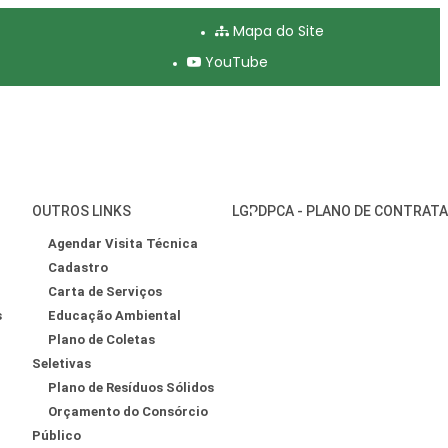
Mapa do Site
YouTube
OUTROS LINKS
LGPD
PCA - PLANO DE CONTRAT
Agendar Visita Técnica
Cadastro
Carta de Serviços
s
Educação Ambiental
Plano de Coletas
Seletivas
Plano de Resíduos Sólidos
Orçamento do Consórcio
Público