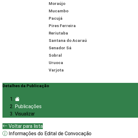
Moraújo
Mucambo
Pacujá
Pires Ferreira
Reriutaba
Santana do Acaraú
Senador Sá
Sobral
Uruoca
Varjota
Detalhes da Publicação
Publicações
Visualizar
Voltar para lista
Informações do Edital de Convocação