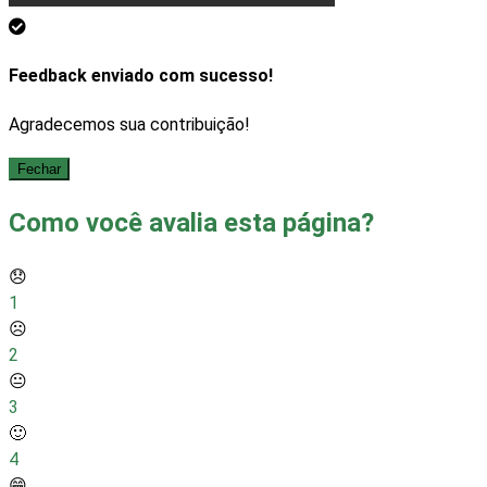
Feedback enviado com sucesso!
Agradecemos sua contribuição!
Fechar
Como você avalia esta página?
😞
1
☹️
2
😐
3
🙂
4
😁