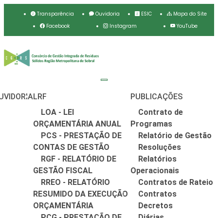
Transparência
Ouvidoria
ESIC
Mapa do Site
Facebook
Instagram
YouTube
UVIDORIA
LRF
PUBLICAÇÕES
LOA - LEI
Contrato de
ORÇAMENTÁRIA ANUAL
Programas
PCS - PRESTAÇÃO DE
Relatório de Gestão
CONTAS DE GESTÃO
Resoluções
RGF - RELATÓRIO DE
Relatórios
GESTÃO FISCAL
Operacionais
RREO - RELATÓRIO
Contratos de Rateio
RESUMIDO DA EXECUÇÃO
Contratos
ORÇAMENTÁRIA
Decretos
PCG - PRESTAÇÃO DE
Diárias