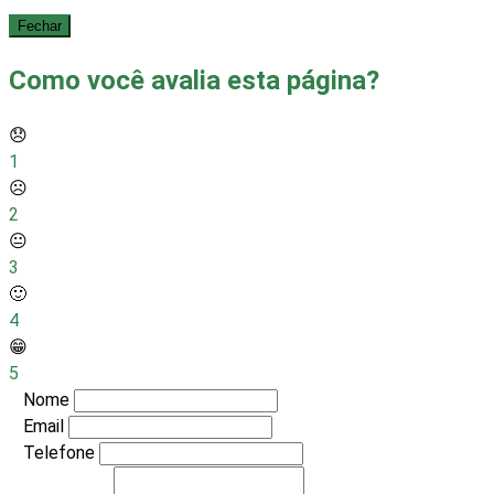
Fechar
Como você avalia esta página?
😞
1
☹️
2
😐
3
🙂
4
😁
5
Nome
Email
Telefone