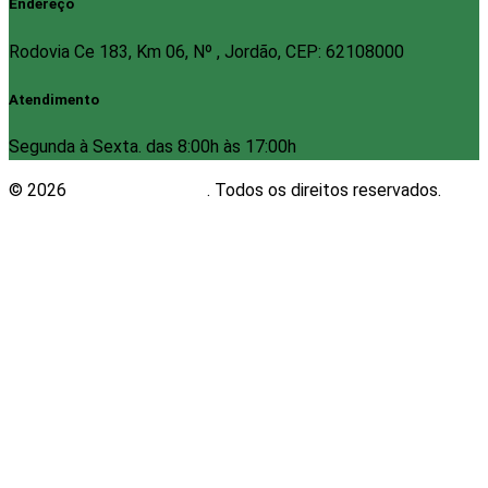
Endereço
Rodovia Ce 183, Km 06, Nº , Jordão, CEP: 62108000
Atendimento
Segunda à Sexta. das 8:00h às 17:00h
© 2026
Plugwin Sistemas
. Todos os direitos reservados.