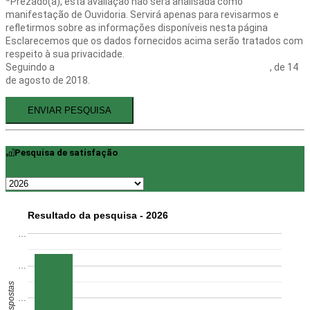
*Prezado(a), esta avaliação não será analisada como
manifestação de Ouvidoria. Servirá apenas para revisarmos e
refletirmos sobre as informações disponíveis nesta página
Esclarecemos que os dados fornecidos acima serão tratados com
respeito à sua privacidade.
Seguindo a
LGPD - Lei Geral de Proteção de Dados 13.709
, de 14
de agosto de 2018.
ENVIAR PESQUISA
Pesquisa de satisfação
Resultado da pesquisa - 2026
…
…
…