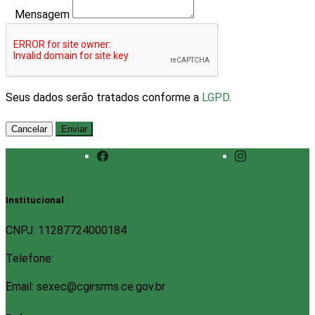
Mensagem
Seus dados serão tratados conforme a
LGPD
.
Cancelar
Enviar
Institucional
CNPJ: 11287724000184
Telefone:
Email: sexec@cgirsrms.ce.gov.br