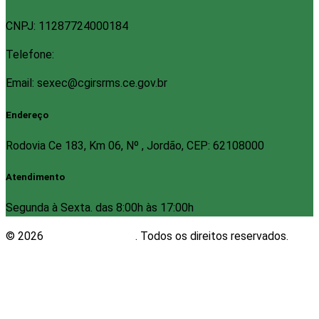
CNPJ: 11287724000184
Telefone:
Email: sexec@cgirsrms.ce.gov.br
Endereço
Rodovia Ce 183, Km 06, Nº , Jordão, CEP: 62108000
Atendimento
Segunda à Sexta. das 8:00h às 17:00h
© 2026
Plugwin Sistemas
. Todos os direitos reservados.