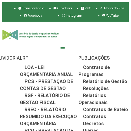
Transparência
Ouvidoria
ESIC
Mapa do Site
Facebook
Instagram
YouTube
UVIDORIA
LRF
PUBLICAÇÕES
LOA - LEI
Contrato de
ORÇAMENTÁRIA ANUAL
Programas
PCS - PRESTAÇÃO DE
Relatório de Gestão
CONTAS DE GESTÃO
Resoluções
RGF - RELATÓRIO DE
Relatórios
GESTÃO FISCAL
Operacionais
RREO - RELATÓRIO
Contratos de Rateio
RESUMIDO DA EXECUÇÃO
Contratos
ORÇAMENTÁRIA
Decretos
PCG - PRESTAÇÃO DE
Diárias