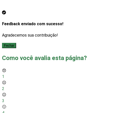
Feedback enviado com sucesso!
Agradecemos sua contribuição!
Fechar
Como você avalia esta página?
😞
1
☹️
2
😐
3
🙂
4