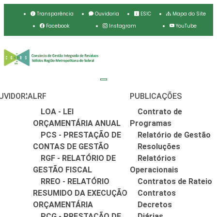
Transparência
Ouvidoria
ESIC
Mapa do Site
Facebook
Instagram
YouTube
UVIDORIA
LRF
PUBLICAÇÕES
LOA - LEI
Contrato de
ORÇAMENTÁRIA ANUAL
Programas
PCS - PRESTAÇÃO DE
Relatório de Gestão
CONTAS DE GESTÃO
Resoluções
RGF - RELATÓRIO DE
Relatórios
GESTÃO FISCAL
Operacionais
RREO - RELATÓRIO
Contratos de Rateio
RESUMIDO DA EXECUÇÃO
Contratos
ORÇAMENTÁRIA
Decretos
PCG - PRESTAÇÃO DE
Diárias