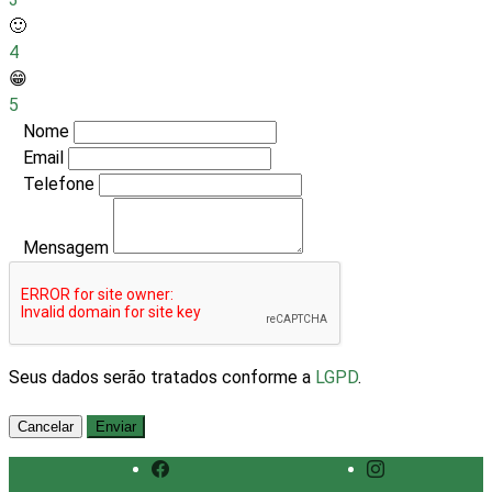
🙂
4
😁
5
Nome
Email
Telefone
Mensagem
Seus dados serão tratados conforme a
LGPD
.
Cancelar
Enviar