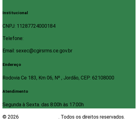
Institucional
CNPJ: 11287724000184
Telefone:
Email: sexec@cgirsrms.ce.gov.br
Endereço
Rodovia Ce 183, Km 06, Nº , Jordão, CEP: 62108000
Atendimento
Segunda à Sexta. das 8:00h às 17:00h
© 2026
Plugwin Sistemas
. Todos os direitos reservados.